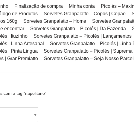
inho
Finalização de compra
Minha conta
Picolés – Max
álogo de Produtos
Sorvetes Granpalatto – Copos | Copão
S
pos 160g
Sorvetes Granpalatto – Home
Sorvetes Granpalatt
e encontrar
Sorvetes Granpalatto – Picolés | Da Fazenda
lés | Ituzinho
Sorvetes Granpalatto – Picolés | Lançamentos
lés | Linha Artesanal
Sorvetes Granpalatto – Picolés | Linha 
lés | Pinta Língua
Sorvetes Granpalatto – Picolés | Suprema
es | GranPremiatto
Sorvetes Granpalatto – Seja Nosso Parcei
 com a tag “napolitano”