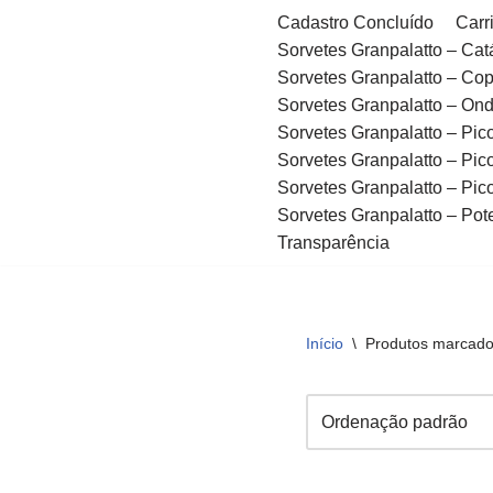
Cadastro Concluído
Carr
Sorvetes Granpalatto – Cat
Pular
Sorvetes Granpalatto – Co
para
Sorvetes Granpalatto – Ond
o
Sorvetes Granpalatto – Pico
conteúdo
Sorvetes Granpalatto – Pico
Sorvetes Granpalatto – Pico
Sorvetes Granpalatto – Pot
Transparência
Início
\
Produtos marcados