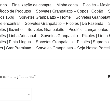
inho
Finalização de compra
Minha conta
Picolés – Max
álogo de Produtos
Sorvetes Granpalatto – Copos | Copão
S
pos 160g
Sorvetes Granpalatto – Home
Sorvetes Granpalatt
e encontrar
Sorvetes Granpalatto – Picolés | Da Fazenda
lés | Ituzinho
Sorvetes Granpalatto – Picolés | Lançamentos
lés | Linha Artesanal
Sorvetes Granpalatto – Picolés | Linha 
lés | Pinta Língua
Sorvetes Granpalatto – Picolés | Suprema
es | GranPremiatto
Sorvetes Granpalatto – Seja Nosso Parcei
s com a tag “aquarela”
E