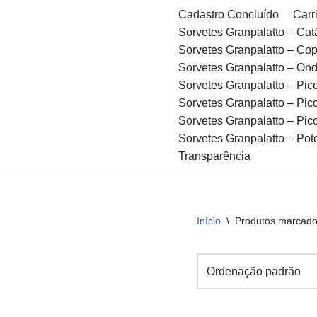
Cadastro Concluído
Carr
Sorvetes Granpalatto – Cat
Pular
Sorvetes Granpalatto – Co
para
Sorvetes Granpalatto – Ond
o
Sorvetes Granpalatto – Pico
conteúdo
Sorvetes Granpalatto – Pico
Sorvetes Granpalatto – Pico
Sorvetes Granpalatto – Pot
Transparência
Início
\
Produtos marcado